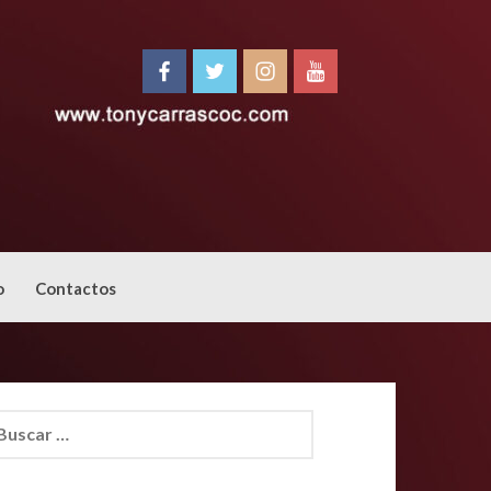
o
Contactos
car: