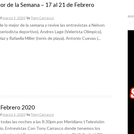
or de la Semana – 17 al 21 de Febrero
AN
el
marzo 1, 2020
by
Tony Carrasco
de lo mejor de la semana y revive las entrevistas a Nelson
periodista deportivo), Andres Lage (Velerista Olimpico),
iaz y Rafaella Miller (tenis de playa), Antonio Cuevas (...
Febrero 2020
el
marzo 1, 2020
by
Tony Carrasco
 todas las noches a las 8:30pm por Meridiano tTelevisión
dio, Entrevistas Con Tony Carrasco donde tenemos los