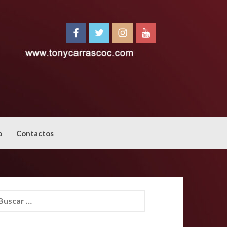
o
Contactos
car: