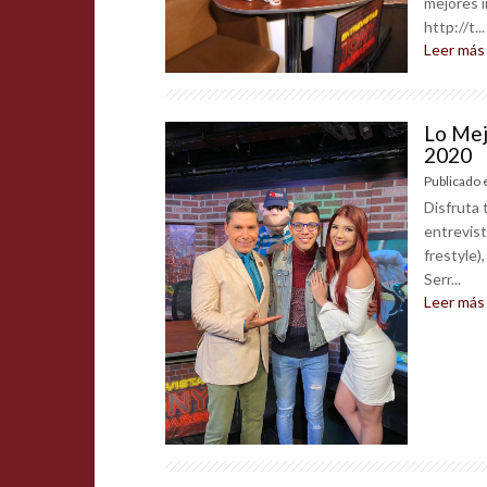
mejores 
http://t...
Leer más
Lo Mej
2020
Publicado 
Disfruta 
entrevist
frestyle)
Serr...
Leer más