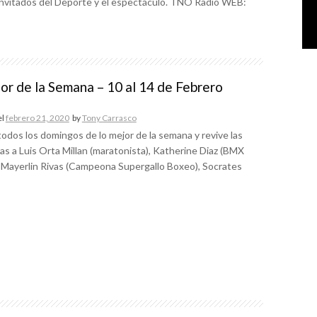
invitados del Deporte y el espectáculo. TNO Radio WEB:
or de la Semana – 10 al 14 de Febrero
el
febrero 21, 2020
by
Tony Carrasco
todos los domingos de lo mejor de la semana y revive las
as a Luis Orta Millan (maratonista), Katherine Diaz (BMX
, Mayerlin Rivas (Campeona Supergallo Boxeo), Socrates