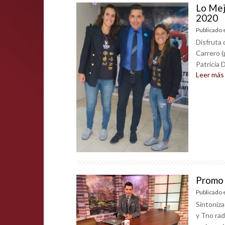
Lo Mej
2020
Publicado 
Disfruta 
Carrero (
Patricia D
Leer más
Promo 
Publicado 
Sintoniza
y Tno ra