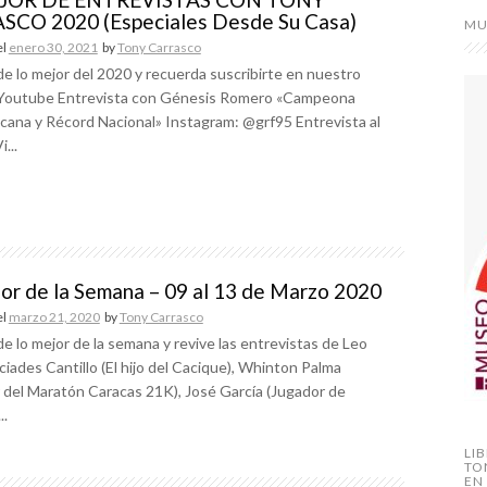
CO 2020 (Especiales Desde Su Casa)
MU
el
enero 30, 2021
by
Tony Carrasco
de lo mejor del 2020 y recuerda suscribirte en nuestro
 Youtube Entrevista con Génesis Romero «Campeona
cana y Récord Nacional» Instagram: @grf95 Entrevista al
...
or de la Semana – 09 al 13 de Marzo 2020
el
marzo 21, 2020
by
Tony Carrasco
de lo mejor de la semana y revive las entrevistas de Leo
ciades Cantillo (El hijo del Cacique), Whinton Palma
 del Maratón Caracas 21K), José García (Jugador de
..
LI
TO
EN