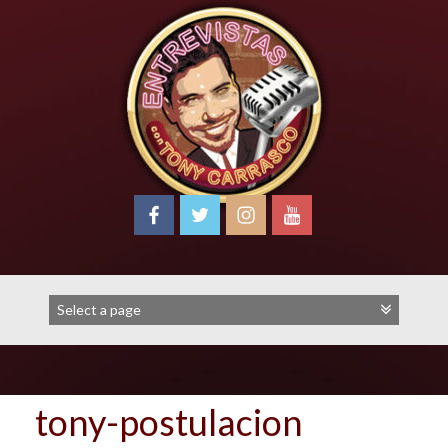
Skip
to
content
tony-postulacion