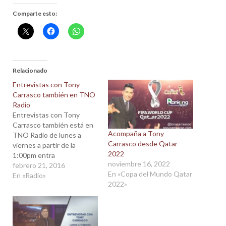
Comparte esto:
Relacionado
Entrevistas con Tony
Carrasco también en TNO
Radio
Entrevistas con Tony
Carrasco también está en
Acompaña a Tony
TNO Radio de lunes a
Carrasco desde Qatar
viernes a partir de la
2022
1:00pm entra
noviembre 16, 2022
en www.tnoradio.com y
febrero 21, 2016
En «Copa del Mundo Qatar
podrás escuchar y ver
En «Radio»
2022»
nuestros programas
diarios en Vivo