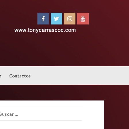
o
Contactos
car: