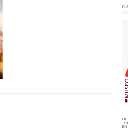
MU
LI
TO
EN