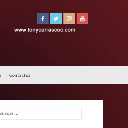
o
Contactos
car: