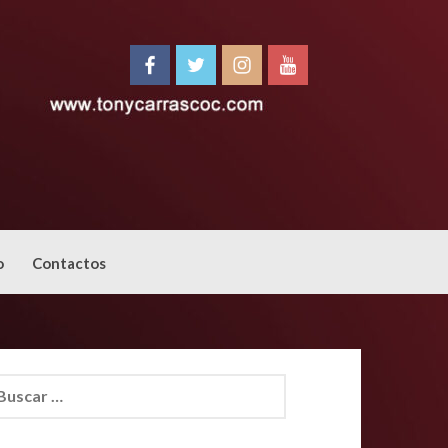
o
Contactos
car: