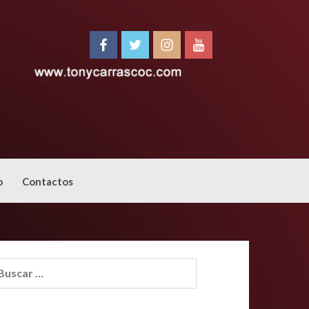
o
Contactos
car: