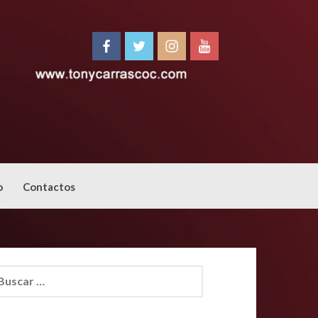
o
Contactos
car: