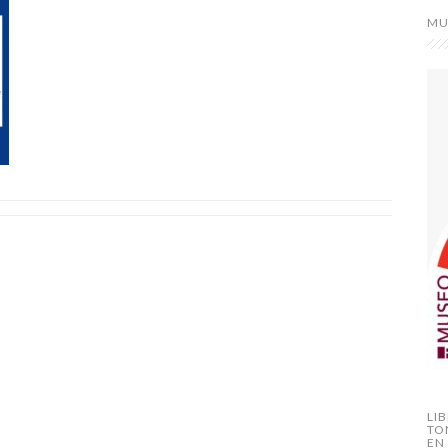
MU
LI
TO
EN