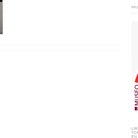
MU
LI
TO
EN