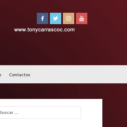
o
Contactos
car: