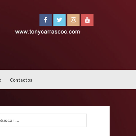
o
Contactos
car: