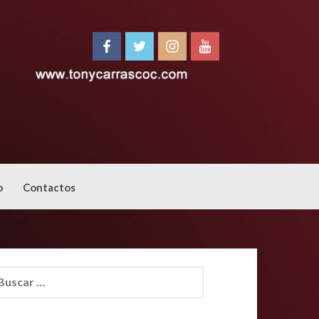
o
Contactos
car: