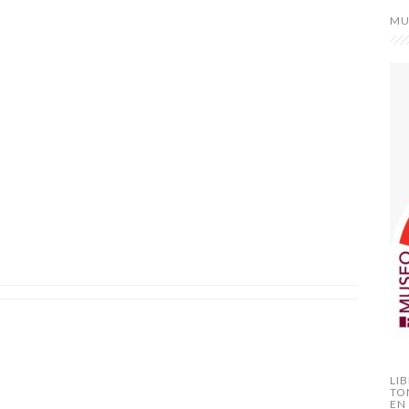
MU
LI
TO
EN