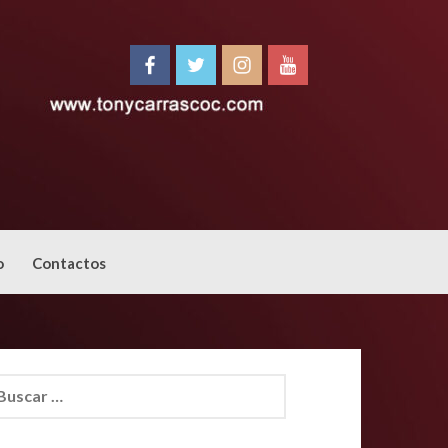
o
Contactos
car: