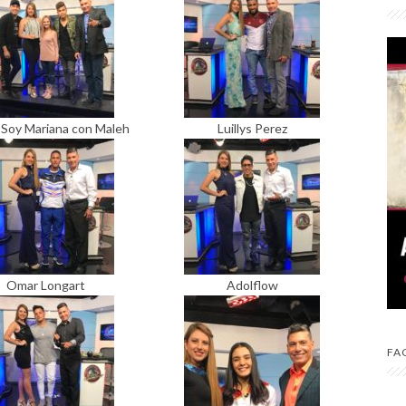
Soy Mariana con Maleh
Luillys Perez
Omar Longart
Adolflow
FA