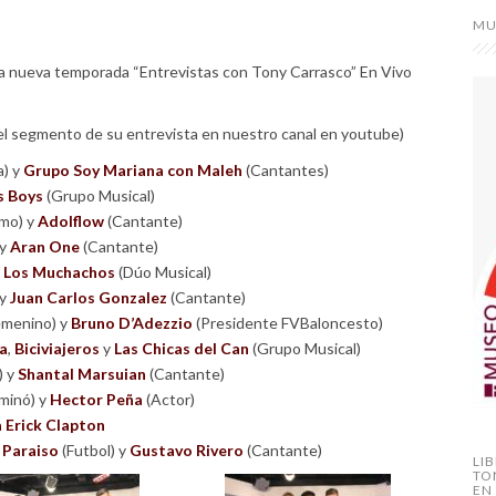
MU
ra nueva temporada “Entrevistas con Tony Carrasco” En Vivo
a el segmento de su entrevista en nuestro canal en youtube)
a) y
Grupo Soy Mariana con Maleh
(Cantantes)
s Boys
(Grupo Musical)
smo) y
Adolflow
(Cantante)
 y
Aran One
(Cantante)
y
Los Muchachos
(Dúo Musical)
 y
Juan Carlos Gonzalez
(Cantante)
menino) y
Bruno D’Adezzio
(Presidente FVBaloncesto)
a
,
Biciviajeros
y
Las Chicas del Can
(Grupo Musical)
) y
Shantal Marsuian
(Cantante)
minó) y
Hector Peña
(Actor)
 Erick Clapton
 Paraiso
(Futbol) y
Gustavo Rivero
(Cantante)
LI
TO
EN