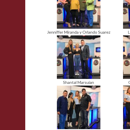
Jenniffer Miranda y Orlando Suarez
L
Shantal Marsuian