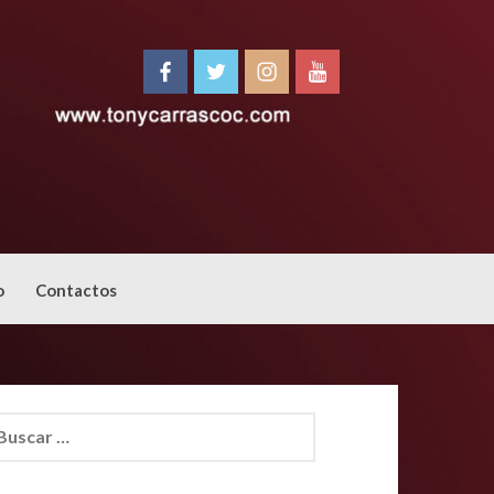
o
Contactos
car: