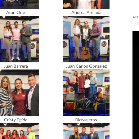
Aran One
Andrea Armada
AN
Juan Barrera
Juan Carlos Gonzalez
Cristy Egido
Biciviajeros