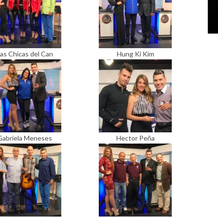
as Chicas del Can
Hung Ki Kim
Gabriela Meneses
Hector Peña