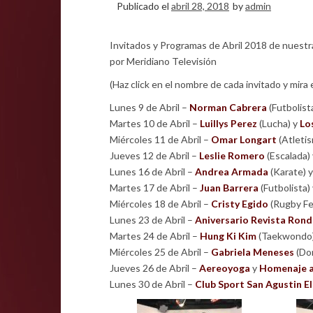
Publicado el
abril 28, 2018
by
admin
Invitados y Programas de Abril 2018 de nuest
por Meridiano Televisión
(Haz click en el nombre de cada invitado y mir
Lunes 9 de Abril –
Norman Cabrera
(Futbolist
Martes 10 de Abril –
Luillys Perez
(Lucha) y
Lo
Miércoles 11 de Abril –
Omar Longart
(Atleti
Jueves 12 de Abril –
Leslie Romero
(Escalada)
Lunes 16 de Abril –
Andrea Armada
(Karate) 
Martes 17 de Abril –
Juan Barrera
(Futbolista)
Miércoles 18 de Abril –
Cristy Egido
(Rugby Fe
Lunes 23 de Abril –
Aniversario Revista Rond
Martes 24 de Abril –
Hung Ki Kim
(Taekwondo
Miércoles 25 de Abril –
Gabriela Meneses
(Do
Jueves 26 de Abril –
Aereoyoga
y
Homenaje a
Lunes 30 de Abril –
Club Sport San Agustin El