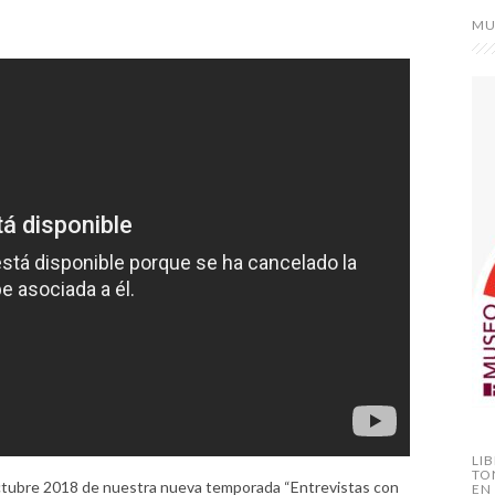
MU
LI
TO
octubre 2018 de nuestra nueva temporada “Entrevistas con
EN