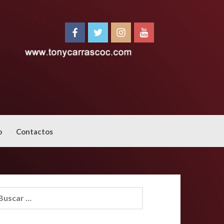
o
Contactos
car: