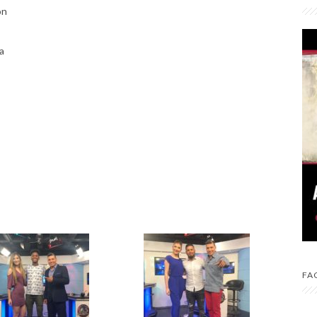
ón
a
FA