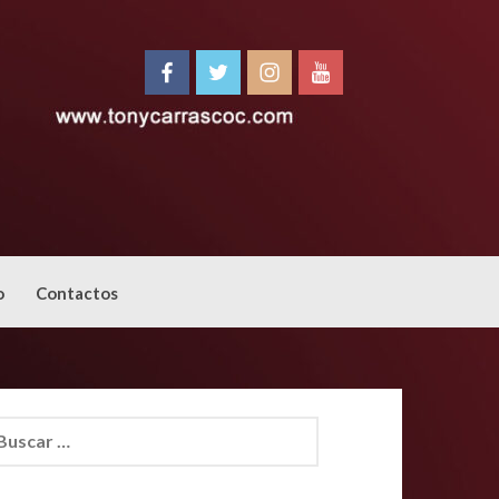
o
Contactos
car: