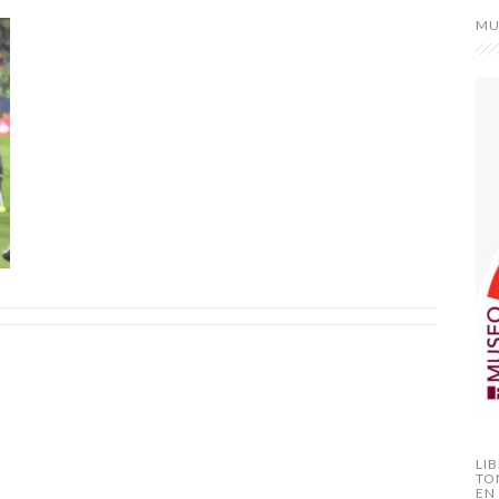
MU
LI
TO
EN