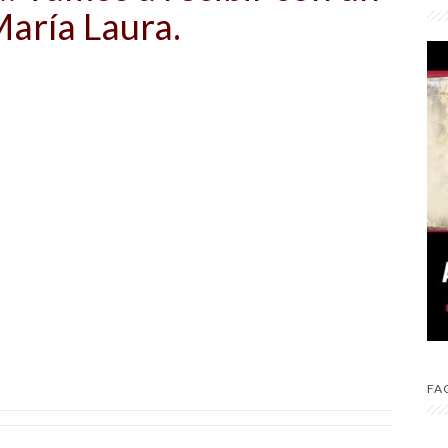
María Laura.
FA