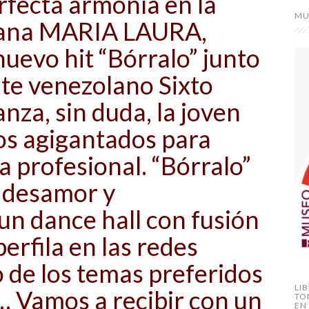
fecta armonía en la
MU
lana MARIA LAURA,
nuevo hit “Bórralo” junto
te venezolano Sixto
anza, sin duda, la joven
os agigantados para
a profesional. “Bórralo”
e desamor y
un dance hall con fusión
perfila en las redes
 de los temas preferidos
LI
… Vamos a recibir con un
TO
EN