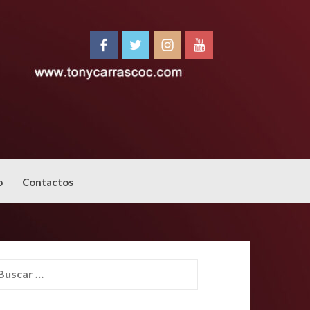
o
Contactos
car: