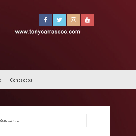
o
Contactos
car: