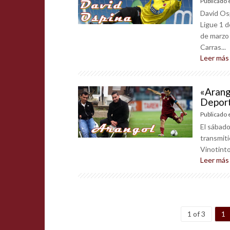
Publicado 
David Osp
Ligue 1 d
de marzo 
Carras...
Leer más
«Arang
Depor
Publicado 
El sábado
transmit
Vinotint
Leer más
1 of 3
1