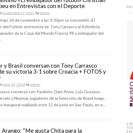
eu en Entrevistas con el Deporte
MU
el
noviembre 27, 2017
by
admin
ngo 26 de noviembre a las 9:30pm se transmitió «El
 del Futbol» entrevista de Tony Carrasco al futbolista
ganador de la Copa del Mundo Francia 98 y embajador del
.
 y Brasil conversan con Tony Carrasco
de su victoria 3-1 sobre Croacia + FOTOS y
O
el
junio 13, 2014
by
admin
asco conversó con Paulinho, Dani Alves, Luiz Gustavo,
rcelo y Neymar, jugadores de la Selección de Brasil luego
do inaugural realizado este 12 de junio en Sao Paulo, en e...
LI
TO
| Arango: “Me gusta Chita para la
EN