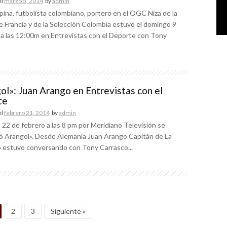
el
marzo 5, 2014
by
admin
ina, futbolista colombiano, portero en el OGC Niza de la
e Francia y de la Selección Colombia estuvo el domingo 9
a las 12:00m en Entrevistas con el Deporte con Tony
ol»: Juan Arango en Entrevistas con el
te
el
febrero 21, 2014
by
admin
 22 de febrero a las 8 pm por Meridiano Televisión se
ió Arangol». Desde Alemania Juan Arango Capitán de La
o estuvo conversando con Tony Carrasco...
2
3
Siguiente »