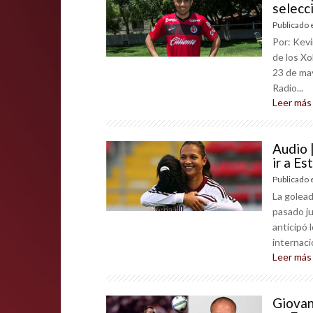
selecc
Publicado 
Por: Kevi
de los Xo
23 de ma
Radio...
Leer más
Audio 
ir a E
Publicado 
La golead
pasado ju
anticipó 
internacio
Leer más
Giovan