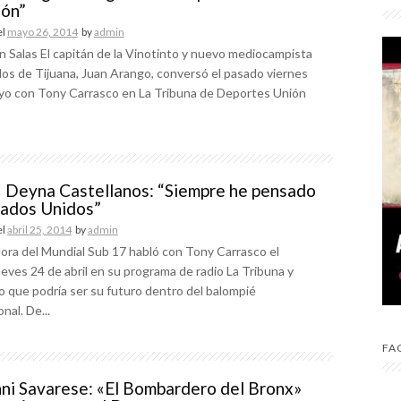
ión”
el
mayo 26, 2014
by
admin
n Salas El capitán de la Vinotinto y nuevo mediocampista
los de Tijuana, Juan Arango, conversó el pasado viernes
yo con Tony Carrasco en La Tribuna de Deportes Unión
| Deyna Castellanos: “Siempre he pensado
stados Unidos”
el
abril 25, 2014
by
admin
ora del Mundial Sub 17 habló con Tony Carrasco el
eves 24 de abril en su programa de radio La Tribuna y
lo que podría ser su futuro dentro del balompié
nal. De...
FA
ni Savarese: «El Bombardero del Bronx»