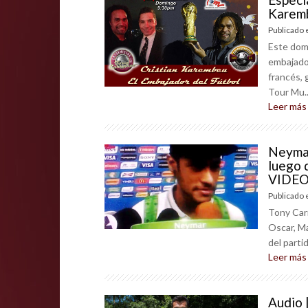
Karemb
Publicado 
Este domi
embajador
francés, 
Tour Mu..
Leer más
Neymar
luego 
VIDE
Publicado 
Tony Carr
Oscar, Ma
del parti
Leer más
Audio 