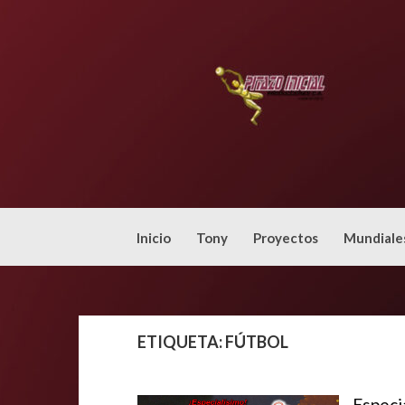
Skip
to
content
Inicio
Tony
Proyectos
Mundiale
ETIQUETA:
FÚTBOL
Especi