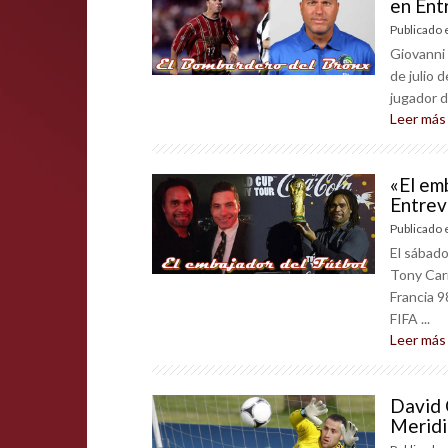
en Ent
Publicado 
Giovanni 
de julio 
jugador d
Leer más
«El em
Entrev
Publicado 
El sábado
Tony Carr
Francia 9
FIFA ...
Leer más
David 
Meridi