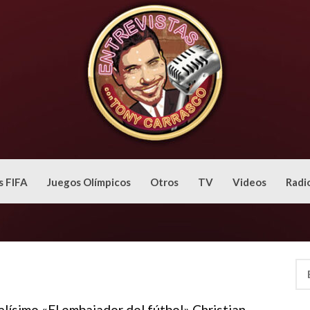
s FIFA
Juegos Olímpicos
Otros
TV
Videos
Radi
Bus
alísimo «El embajador del fútbol» Christian