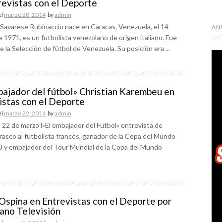
revistas con el Deporte
el
marzo 28, 2014
by
admin
Savarese Rubinaccio nace en Caracas, Venezuela, el 14
AN
de 1971, es un futbolista venezolano de origen italiano. Fue
e la Selección de fútbol de Venezuela. Su posición era ...
bajador del fútbol» Christian Karembeu en
istas con el Deporte
el
marzo 22, 2014
by
admin
 22 de marzo l»El embajador del Futbol» entrevista de
asco al futbolista francés, ganador de la Copa del Mundo
8 y embajador del Tour Mundial de la Copa del Mundo
Ospina en Entrevistas con el Deporte por
ano Televisión